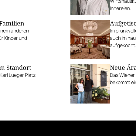
Wirtshauskul
Innereien.
 Familien
Aufgetis
einem anderen
Im prunkvoll
ür Kinder und
auch im ha
aufgekocht
em Standort
Neue Ära
Karl Lueger Platz
Das Wiener 
bekommt ein