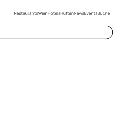
Restaurants
Wein
Hotels
Hütten
News
Events
Suche