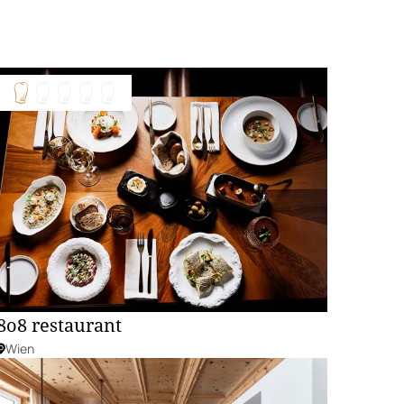
8o8 restaurant
Wien