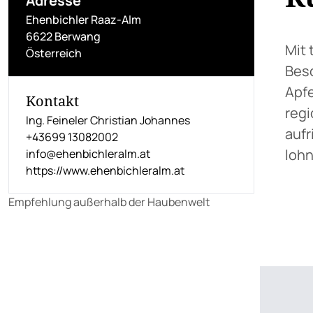
Adresse
Ehenbichler Raaz-Alm
6622 Berwang
Mit 
Österreich
Beso
Apfe
Kontakt
regi
Ing. Feineler Christian Johannes
aufr
+43699 13082002
lohn
info@ehenbichleralm.at
https://www.ehenbichleralm.at
Empfehlung außerhalb der Haubenwelt