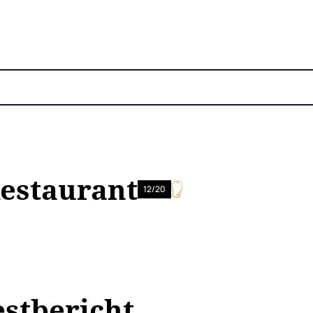
estaurant
12/20
estbericht