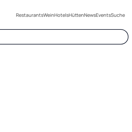
Restaurants
Wein
Hotels
Hütten
News
Events
Suche