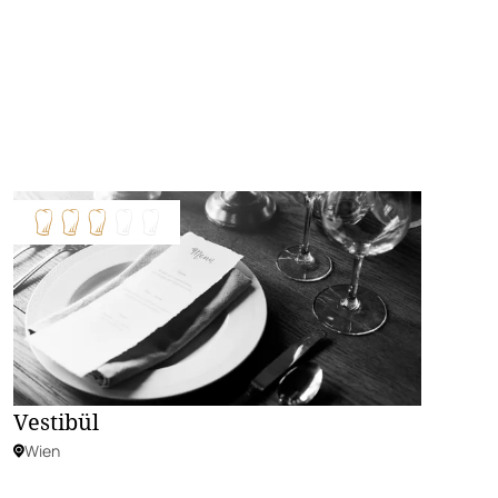
Vestibül
Wien