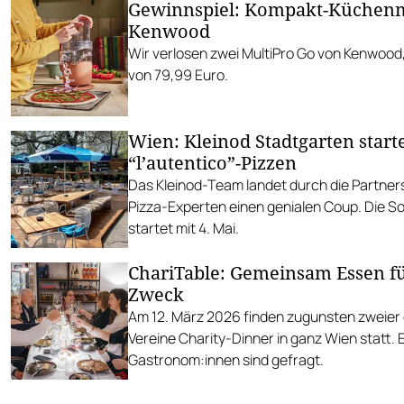
Gewinnspiel: Kompakt-Küchen
Kenwood
Wir verlosen zwei MultiPro Go von Kenwood,
von 79,99 Euro.
Wien: Kleinod Stadtgarten start
“l’autentico”-Pizzen
Das Kleinod-Team landet durch die Partner
Pizza-Experten einen genialen Coup. Die 
startet mit 4. Mai.
ChariTable: Gemeinsam Essen f
Zweck
Am 12. März 2026 finden zugunsten zweier
Vereine Charity-Dinner in ganz Wien statt. 
Gastronom:innen sind gefragt.