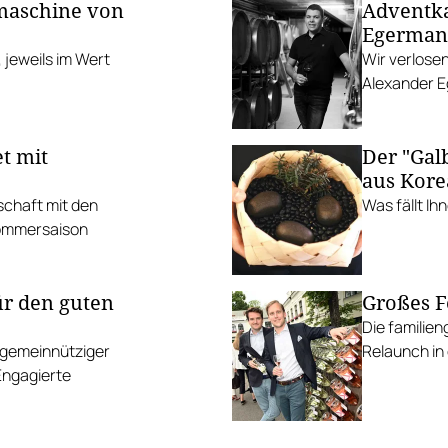
maschine von
Adventka
Egerma
 jeweils im Wert
Wir verlose
Alexander 
et mit
Der "Gal
aus Kore
schaft mit den
Was fällt Ih
Sommersaison
ür den guten
Großes F
Die familien
 gemeinnütziger
Relaunch in
Engagierte