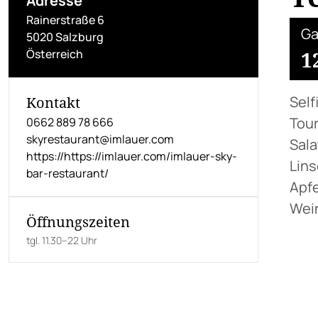
Adresse
Rainerstraße 6
Ga
5020 Salzburg
Österreich
1
Self
Kontakt
Tour
0662 889 78 666
skyrestaurant@imlauer.com
Sala
https://https://imlauer.com/imlauer-sky-
Lins
bar-restaurant/
Apfe
Wein
Öffnungszeiten
tgl. 11.30–22 Uhr