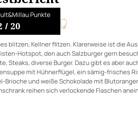
ult&Millau Punkte
2
/
20
ies blitzen, Kellner flitzen. Klarerweise ist die A
isten-Hotspot, den auch Salzburger gern besuch
te, Steaks, diverse Burger. Dazu gibt es aber auc
ensuppe mit Hühnerflügel, ein sämig-frisches Ris
l-Brioche und weiße Schokolade mit Blutorangen. 
schrank reihen sich verlockende Flaschen anein