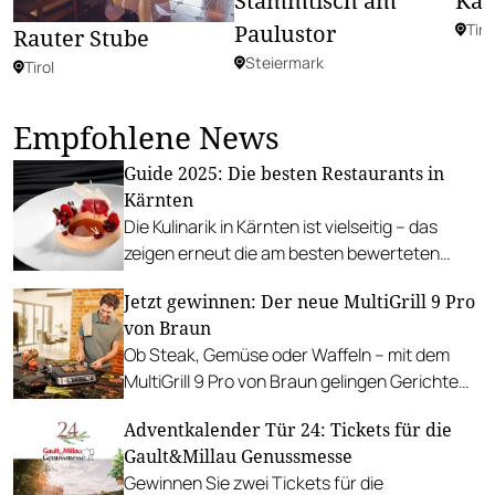
Stammtisch am
Kai
Paulustor
Tiro
Rauter Stube
Steiermark
Tirol
Empfohlene News
Guide 2025: Die besten Restaurants in
Kärnten
Die Kulinarik in Kärnten ist vielseitig – das
zeigen erneut die am besten bewerteten
Restaurants des Gault&Millau Guides.
Jetzt gewinnen: Der neue MultiGrill 9 Pro
von Braun
Ob Steak, Gemüse oder Waffeln – mit dem
MultiGrill 9 Pro von Braun gelingen Gerichte
punktgenau. Gault&Millau verlost ein Gerät im
Adventkalender Tür 24: Tickets für die
Wert von rund 400 Euro.
Gault&Millau Genussmesse
Gewinnen Sie zwei Tickets für die