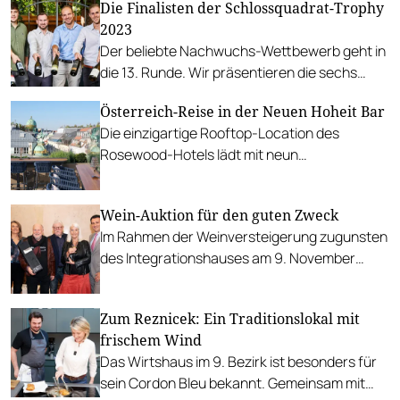
Die Finalisten der Schlossquadrat-Trophy
2023
Der beliebte Nachwuchs-Wettbewerb geht in
die 13. Runde. Wir präsentieren die sechs
Finalisten.
Österreich-Reise in der Neuen Hoheit Bar
Die einzigartige Rooftop-Location des
Rosewood-Hotels lädt mit neun
Bundesländer-Cocktails zu einer Feier des
heimischen Föderalismus.
Wein-Auktion für den guten Zweck
Im Rahmen der Weinversteigerung zugunsten
des Integrationshauses am 9. November
können österreichische und internationale
Raritäten ersteigert werden.
Zum Reznicek: Ein Traditionslokal mit
frischem Wind
Das Wirtshaus im 9. Bezirk ist besonders für
sein Cordon Bleu bekannt. Gemeinsam mit