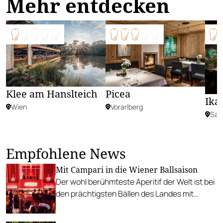
Mehr entdecken
Picea
Klee am Hanslteich
Ika
Vorarlberg
Wien
Sal
Empfohlene News
Mit Campari in die Wiener Ballsaison
Der wohl berühmteste Aperitif der Welt ist bei
den prächtigsten Bällen des Landes mit
eigenen Salons vertreten.