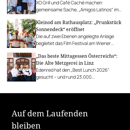
XO Grill und Café Caché machen
gemeinsame Sache, „Amigos Latinos“ im
Z'SOM, Charles Ingvar gastiert im Patata,
Kleinod am Rathausplatz: „Prunkstück
Richard Rauch kocht in der Riederalm
Sonnendeck“ eröffnet
u.v.m.
Die auf zwei Ebenen angelegte Anlage
begleitet das Film Festival am Wiener
Rathausgelände bis Anfang September
„Das beste Mittagessen Österreichs“:
mit Cocktails, Snacks und
Die Alte Metzgerei in Linz
Veranstaltungsprogramm.
Edenred hat den „Best Lunch 2026“
gesucht – und rund 23.000
Österreicher:innen haben abgestimmt.
Der klare Sieger: die Alte Metzgerei holt
sich den begehrten Award in die Linzer
Herrenstraße.
Auf dem Laufenden
bleiben