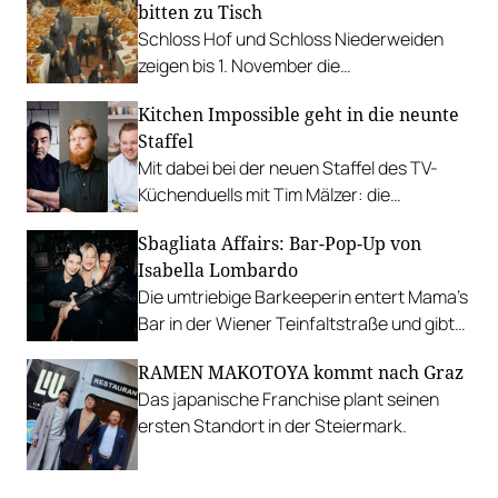
bitten zu Tisch
Schloss Hof und Schloss Niederweiden
zeigen bis 1. November die
Sonderausstellung “Kaiserliche
Kitchen Impossible geht in die neunte
Tafelschätze” und laden in die prunk- und
Staffel
glanzvolle Welt der höfischen Tafelkultur.
Mit dabei bei der neuen Staffel des TV-
Küchenduells mit Tim Mälzer: die
Spitzenköche Richard Rauch, Lukas Mraz
Sbagliata Affairs: Bar-Pop-Up von
und Juan Amador.
Isabella Lombardo
Die umtriebige Barkeeperin entert Mama’s
Bar in der Wiener Teinfaltstraße und gibt
einen Vorgeschmack auf ihre erste eigene
RAMEN MAKOTOYA kommt nach Graz
Bar.
Das japanische Franchise plant seinen
ersten Standort in der Steiermark.