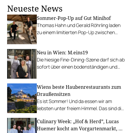
Neueste News
Sommer-Pop-Up auf Gut Minihof
Thomas Hahn und Gerald Röhrling laden
zu einem limitierten Pop-Up zwischen
Garten, Feuer und Tafel.
Neu in Wien: M.eins19
Die hiesige Fine-Dining-Szene darf sich ab
sofort über einen bodenständigen und
leistbaren Neuzugang freuen.
Wiens beste Haubenrestaurants zum
Draußensitzen
Es ist Sommer! Und da essen wir am
liebsten unter freiem Himmel. Das sind die
bestbewerteten Restaurants mit
Culinary Week: „Hof & Herd”, Lucas
Gastgarten.
Huemer kocht am Vorgartenmarkt, …