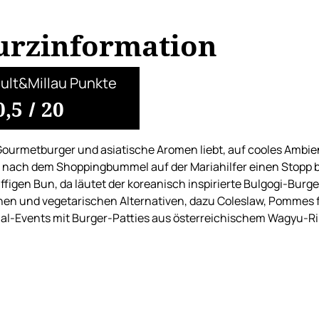
urzinformation
ult&Millau Punkte
0,5
/
20
ourmetburger und asiatische Aromen liebt, auf cooles Ambien
e nach dem Shoppingbummel auf der Mariahilfer einen Stopp b
uffigen Bun, da läutet der koreanisch inspirierte Bulgogi-Bu
en und vegetarischen Alternativen, dazu Coleslaw, Pommes fr
al-Events mit Burger-Patties aus österreichischem Wagyu-Ri