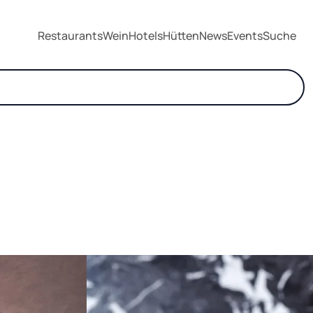
Restaurants
Wein
Hotels
Hütten
News
Events
Suche