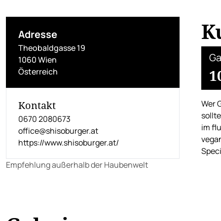
K
Adresse
Theobaldgasse 19
Ga
1060 Wien
Österreich
1
Wer G
Kontakt
sollt
0670 2080673
im fl
office@shisoburger.at
vegan
https://www.shisoburger.at/
Speci
Empfehlung außerhalb der Haubenwelt