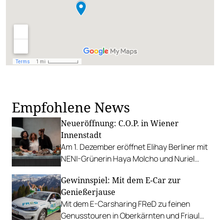
Empfohlene News
Neueröffnung: C.O.P. in Wiener
Innenstadt
Am 1. Dezember eröffnet Elihay Berliner mit
NENI-Grünerin Haya Molcho und Nuriel
Molcho ein Lokal, das leichte, mediterrane
Gewinnspiel: Mit dem E-Car zur
Gerichte mit Fokus auf die Produkte
Genießerjause
serviert.
Mit dem E-Carsharing FReD zu feinen
Genusstouren in Oberkärnten und Friaul