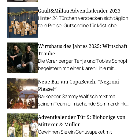
fahren.
Gault&Millau Adventkalender 2023
Hinter 24 Türchen verstecken sich täglich
tolle Preise. Gutscheine für köstliche
Diners, Hotelaufenthalte, Delikatessen
und viele kulinarische Highlights mehr.
Wirtshaus des Jahres 2025: Wirtschaft
Traube
Die Vorarlberger Tanja und Tobias Schöpf
begeistern mit einer klaren Linie mit
Fermentiertem und Lebensmittel aus
Neue Bar am CopaBeach: “Negroni
nächster Nähe.
Please!”
Barkeeper Sammy Walfisch mixt mit
seinem Team erfrischende Sommerdrinks
und verköstigt mit Sauerteig-Pinsa.
Adventkalender Tür 9: Biohonige von
Mitterer & Müller
Gewinnen Sie ein Genusspaket mit