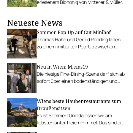
erlesenem Biohonig von Mitterer & Müller.
Neueste News
Sommer-Pop-Up auf Gut Minihof
Thomas Hahn und Gerald Röhrling laden
zu einem limitierten Pop-Up zwischen
Garten, Feuer und Tafel.
Neu in Wien: M.eins19
Die hiesige Fine-Dining-Szene darf sich ab
sofort über einen bodenständigen und
leistbaren Neuzugang freuen.
Wiens beste Haubenrestaurants zum
Draußensitzen
Es ist Sommer! Und da essen wir am
liebsten unter freiem Himmel. Das sind die
bestbewerteten Restaurants mit