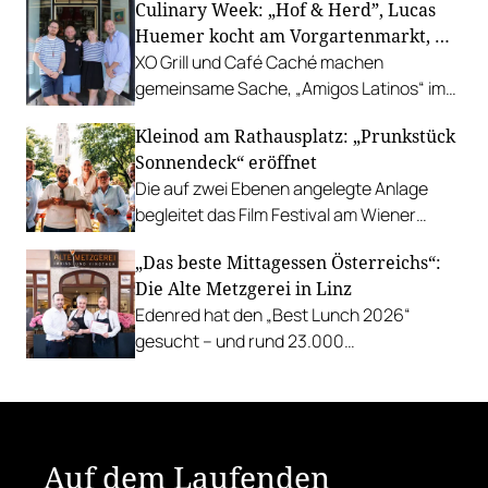
Culinary Week: „Hof & Herd”, Lucas
Gastgarten.
Huemer kocht am Vorgartenmarkt, …
XO Grill und Café Caché machen
gemeinsame Sache, „Amigos Latinos“ im
Z'SOM, Charles Ingvar gastiert im Patata,
Kleinod am Rathausplatz: „Prunkstück
Richard Rauch kocht in der Riederalm
Sonnendeck“ eröffnet
u.v.m.
Die auf zwei Ebenen angelegte Anlage
begleitet das Film Festival am Wiener
Rathausgelände bis Anfang September
„Das beste Mittagessen Österreichs“:
mit Cocktails, Snacks und
Die Alte Metzgerei in Linz
Veranstaltungsprogramm.
Edenred hat den „Best Lunch 2026“
gesucht – und rund 23.000
Österreicher:innen haben abgestimmt.
Der klare Sieger: die Alte Metzgerei holt
sich den begehrten Award in die Linzer
Herrenstraße.
Auf dem Laufenden