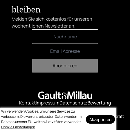
bleiben
Melden Sie sich kostenlos für unseren
wöchentlichen Newsletter an.
Abonnieren
Kontakt
Impressum
Datenschutz
Bewertung
Logo-Downloads
Wir verwenden Cookies, um unsere Services zu
© Gault & Millau
Made with ❤️ by bitcraft
verbessern. Die von uns erfassten Daten werden im
Akzeptieren
Rahmen unserer EU-weiten Aktivitäten verwendet.
Cookie Einstellungen