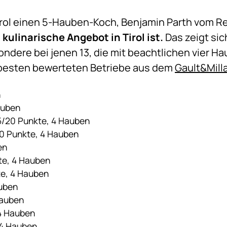
rol einen 5-Hauben-Koch, Benjamin Parth vom Res
 kulinarische Angebot in Tirol ist.
Das zeigt si
ndere bei jenen 13, die mit beachtlichen vier H
 besten bewerteten Betriebe aus dem
Gault&Mill
n
auben
,5/20 Punkte, 4 Hauben
20 Punkte, 4 Hauben
en
kte, 4 Hauben
te, 4 Hauben
auben
Hauben
 4 Hauben
 4 Hauben