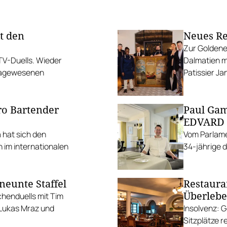
t den
Neues Re
Zur Goldene
 TV-Duells. Wieder
Dalmatien m
 dagewesenen
Patissier Ja
ro Bartender
Paul Gam
EDVARD
 hat sich den
Vom Parlame
h im internationalen
34-jährige d
neunte Staffel
Restaura
Überleb
chenduells mit Tim
 Lukas Mraz und
Insolvenz: 
Sitzplätze 