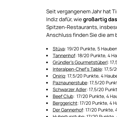
Seit vergangenem Jahr hat Ti
Indiz dafür, wie
großartig das
Spitzen-Restaurants, insbeso
Anschluss finden Sie die am
Stüva
: 19/20 Punkte, 5 Haube
Tannenhof
: 18/20 Punkte, 4 H
Gründler’s Gourmetstüberl
: 17
Interalpen-Chef’s Table
: 17,5/
Oniriq
: 17,5/20 Punkte, 4 Haub
Paznaunerstube
: 17,5/20 Pun
Schwarzer Adler
: 17,5/20 Punk
Beef Club
: 17/20 Punkte, 4 H
Berggericht
: 17/20 Punkte, 4 
Der Gannerhof
: 17/20 Punkte,
Hubertusstube
: 17/20 Punkte,