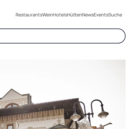
Restaurants
Wein
Hotels
Hütten
News
Events
Suche