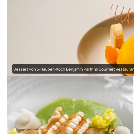
Dessert von 5-Hauben-Koch Benjamin Parth © Gourmet Restauran