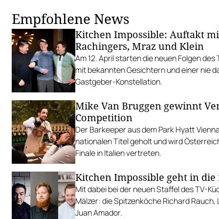
Empfohlene News
Kitchen Impossible: Auftakt mi
Rachingers, Mraz und Klein
Am 12. April starten die neuen Folgen des
mit bekannten Gesichtern und einer nie
Gastgeber-Konstellation.
Mike Van Bruggen gewinnt Ve
Competition
Der Barkeeper aus dem Park Hyatt Vienna
nationalen Titel geholt und wird Österreic
Finale in Italien vertreten.
Kitchen Impossible geht in die 
Mit dabei bei der neuen Staffel des TV-Kü
Mälzer: die Spitzenköche Richard Rauch,
Juan Amador.