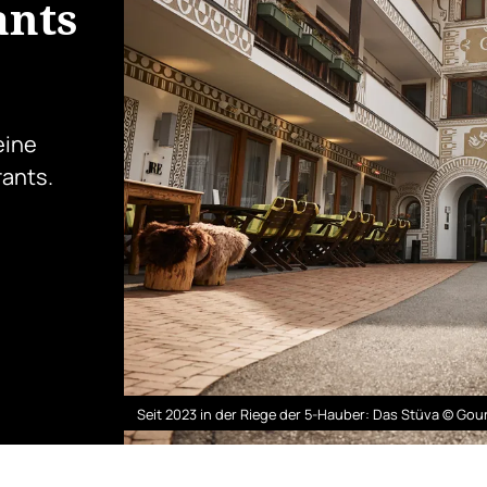
ants
eine
ants.
Seit 2023 in der Riege der 5-Hauber: Das Stüva © Go