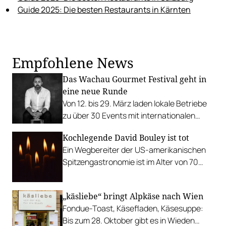
Guide 2025: Die besten Restaurants in Kärnten
Empfohlene News
Das Wachau Gourmet Festival geht in
eine neue Runde
Von 12. bis 29. März laden lokale Betriebe
zu über 30 Events mit internationalen
Gastköch:innen wie Edip Sigl oder Giang
Kochlegende David Bouley ist tot
Chang.
Ein Wegbereiter der US-amerikanischen
Spitzengastronomie ist im Alter von 70
Jahren einem Herzinfarkt erlegen.
„käsliebe“ bringt Alpkäse nach Wien
Fondue-Toast, Käsefladen, Käsesuppe:
Bis zum 28. Oktober gibt es in Wieden