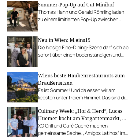
Sommer-Pop-Up auf Gut Minihof
Thomas Hahn und Gerald Röhrling laden
zu einem limitierten Pop-Up zwischen
Garten, Feuer und Tafel.
Neu in Wien: M.eins19
Die hiesige Fine-Dining-Szene darf sich ab
sofort über einen bodenständigen und
leistbaren Neuzugang freuen.
Wiens beste Haubenrestaurants zum
Draußensitzen
Es ist Sommer! Und da essen wir am
liebsten unter freiem Himmel. Das sind die
bestbewerteten Restaurants mit
Culinary Week: „Hof & Herd”, Lucas
Gastgarten.
Huemer kocht am Vorgartenmarkt, …
XO Grill und Café Caché machen
gemeinsame Sache, „Amigos Latinos“ im