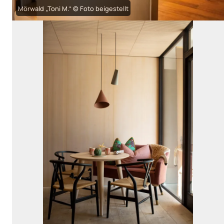
Mörwald „Toni M.“ © Foto beigestellt