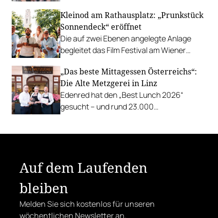
Z'SOM, Charles Ingvar gastiert im Patata,
Kleinod am Rathausplatz: „Prunkstück
Richard Rauch kocht in der Riederalm
Sonnendeck“ eröffnet
u.v.m.
Die auf zwei Ebenen angelegte Anlage
begleitet das Film Festival am Wiener
Rathausgelände bis Anfang September
„Das beste Mittagessen Österreichs“:
mit Cocktails, Snacks und
Die Alte Metzgerei in Linz
Veranstaltungsprogramm.
Edenred hat den „Best Lunch 2026“
gesucht – und rund 23.000
Österreicher:innen haben abgestimmt.
Der klare Sieger: die Alte Metzgerei holt
sich den begehrten Award in die Linzer
Herrenstraße.
Auf dem Laufenden
bleiben
Melden Sie sich kostenlos für unseren
wöchentlichen Newsletter an.