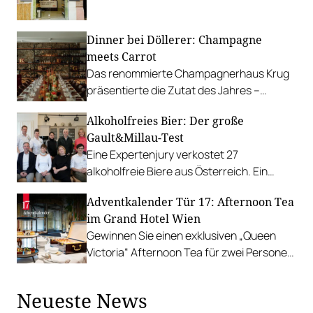
Köstliches aus den Vorarlberger Alpen.
Dinner bei Döllerer: Champagne
meets Carrot
Das renommierte Champagnerhaus Krug
präsentierte die Zutat des Jahres –
gefeiert wurde dieser Anlass bei einem
Alkoholfreies Bier: Der große
Dinner bei 5-Hauben-Koch Andreas
Gault&Millau-Test
Döllerer.
Eine Expertenjury verkostet 27
alkoholfreie Biere aus Österreich. Ein
Überraschungssieger gewinnt in beiden
Adventkalender Tür 17: Afternoon Tea
Hauptkategorien.
im Grand Hotel Wien
Gewinnen Sie einen exklusiven „Queen
Victoria“ Afternoon Tea für zwei Personen
im Rosengarten des Grand Hotel Wien.
Neueste News