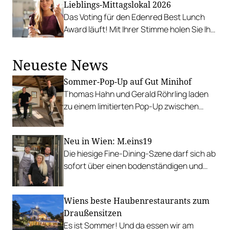
Lieblings-Mittagslokal 2026
Das Voting für den Edenred Best Lunch
Award läuft! Mit Ihrer Stimme holen Sie Ihr
Lieblingslokal auf die große Bühne und
zeigen, wo Mittag in Österreich am besten
Neueste News
schmeckt.
Sommer-Pop-Up auf Gut Minihof
Thomas Hahn und Gerald Röhrling laden
zu einem limitierten Pop-Up zwischen
Garten, Feuer und Tafel.
Neu in Wien: M.eins19
Die hiesige Fine-Dining-Szene darf sich ab
sofort über einen bodenständigen und
leistbaren Neuzugang freuen.
Wiens beste Haubenrestaurants zum
Draußensitzen
Es ist Sommer! Und da essen wir am