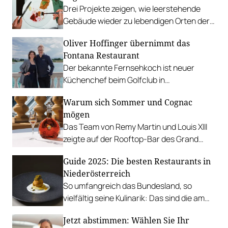
Drei Projekte zeigen, wie leerstehende
Gebäude wieder zu lebendigen Orten der
Begegnung werden.
Oliver Hoffinger übernimmt das
Fontana Restaurant
Der bekannte Fernsehkoch ist neuer
Küchenchef beim Golfclub in
Oberwaltersdorf, Partnerin Jennifer
Warum sich Sommer und Cognac
Berger macht die Restaurantleitung.
mögen
Das Team von Remy Martin und Louis XIII
zeigte auf der Rooftop-Bar des Grand
Hotels die sommerlichen Tugenden von
Guide 2025: Die besten Restaurants in
Cognac.
Niederösterreich
So umfangreich das Bundesland, so
vielfältig seine Kulinarik: Das sind die am
besten bewerteten Betriebe in
Jetzt abstimmen: Wählen Sie Ihr
Niederösterreich.