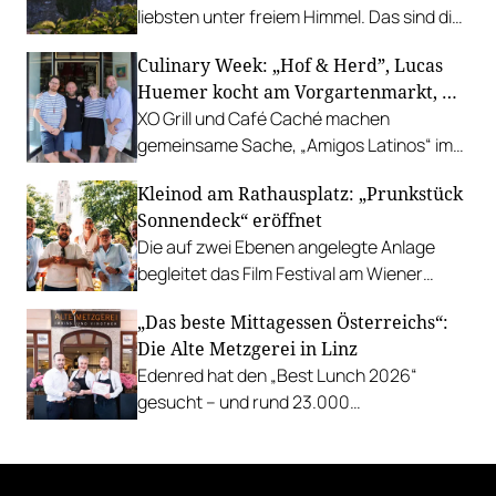
liebsten unter freiem Himmel. Das sind die
bestbewerteten Restaurants mit
Culinary Week: „Hof & Herd”, Lucas
Gastgarten.
Huemer kocht am Vorgartenmarkt, …
XO Grill und Café Caché machen
gemeinsame Sache, „Amigos Latinos“ im
Z'SOM, Charles Ingvar gastiert im Patata,
Kleinod am Rathausplatz: „Prunkstück
Richard Rauch kocht in der Riederalm
Sonnendeck“ eröffnet
u.v.m.
Die auf zwei Ebenen angelegte Anlage
begleitet das Film Festival am Wiener
Rathausgelände bis Anfang September
„Das beste Mittagessen Österreichs“:
mit Cocktails, Snacks und
Die Alte Metzgerei in Linz
Veranstaltungsprogramm.
Edenred hat den „Best Lunch 2026“
gesucht – und rund 23.000
Österreicher:innen haben abgestimmt.
Der klare Sieger: die Alte Metzgerei holt
sich den begehrten Award in die Linzer