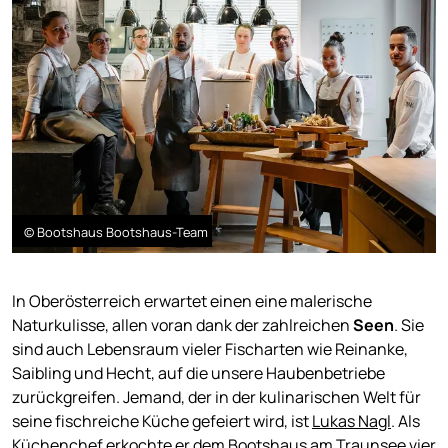
© Bootshaus Bootshaus-Team
In Oberösterreich erwartet einen eine malerische
Naturkulisse, allen voran dank der zahlreichen
Seen
. Sie
sind auch Lebensraum vieler Fischarten wie Reinanke,
Saibling und Hecht, auf die unsere Haubenbetriebe
zurückgreifen. Jemand, der in der kulinarischen Welt für
seine fischreiche Küche gefeiert wird, ist
Lukas Nagl
. Als
Küchenchef erkochte er dem Bootshaus am Traunsee vier