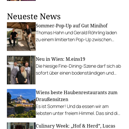
Currywurst, Buletten und
Schwedenbecher – und verwandelt sich
Neueste News
abends in eine Cocktailbar.
Sommer-Pop-Up auf Gut Minihof
Thomas Hahn und Gerald Röhrling laden
zu einem limitierten Pop-Up zwischen
Garten, Feuer und Tafel.
Neu in Wien: M.eins19
Die hiesige Fine-Dining-Szene darf sich ab
sofort über einen bodenständigen und
leistbaren Neuzugang freuen.
Wiens beste Haubenrestaurants zum
Draußensitzen
Es ist Sommer! Und da essen wir am
liebsten unter freiem Himmel. Das sind die
bestbewerteten Restaurants mit
Culinary Week: „Hof & Herd”, Lucas
Gastgarten.