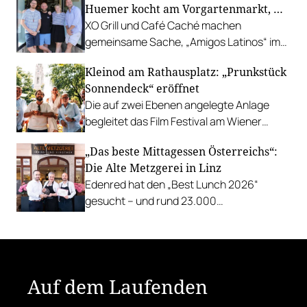
Huemer kocht am Vorgartenmarkt, …
XO Grill und Café Caché machen
gemeinsame Sache, „Amigos Latinos“ im
Z'SOM, Charles Ingvar gastiert im Patata,
Kleinod am Rathausplatz: „Prunkstück
Richard Rauch kocht in der Riederalm
Sonnendeck“ eröffnet
u.v.m.
Die auf zwei Ebenen angelegte Anlage
begleitet das Film Festival am Wiener
Rathausgelände bis Anfang September
„Das beste Mittagessen Österreichs“:
mit Cocktails, Snacks und
Die Alte Metzgerei in Linz
Veranstaltungsprogramm.
Edenred hat den „Best Lunch 2026“
gesucht – und rund 23.000
Österreicher:innen haben abgestimmt.
Der klare Sieger: die Alte Metzgerei holt
sich den begehrten Award in die Linzer
Herrenstraße.
Auf dem Laufenden