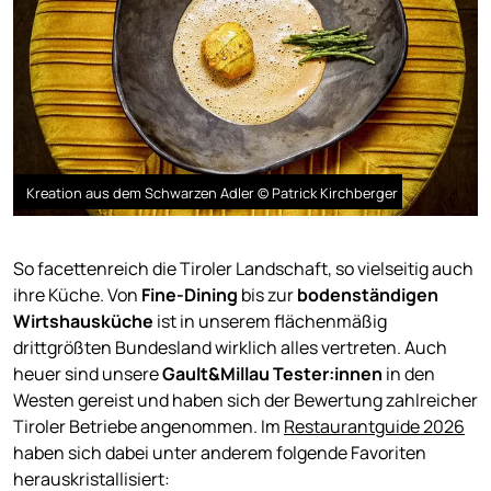
Kreation aus dem Schwarzen Adler © Patrick Kirchberger
So facettenreich die Tiroler Landschaft, so vielseitig auch
ihre Küche. Von
Fine-Dining
bis zur
bodenständigen
Wirtshausküche
ist in unserem flächenmäßig
drittgrößten Bundesland wirklich alles vertreten. Auch
heuer sind unsere
Gault&Millau Tester:innen
in den
Westen gereist und haben sich der Bewertung zahlreicher
Tiroler Betriebe angenommen. Im
Restaurantguide 2026
haben sich dabei unter anderem folgende Favoriten
herauskristallisiert: