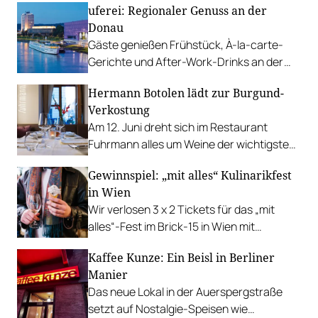
uferei: Regionaler Genuss an der
Donau
Gäste genießen Frühstück, À-la-carte-
Gerichte und After-Work-Drinks an der
Donau in Linz.
Hermann Botolen lädt zur Burgund-
Verkostung
Am 12. Juni dreht sich im Restaurant
Fuhrmann alles um Weine der wichtigsten
Lagen Burgunds: Premier und Grand Cru.
Gewinnspiel: „mit alles“ Kulinarikfest
in Wien
Wir verlosen 3 x 2 Tickets für das „mit
alles“-Fest im Brick-15 in Wien mit
Katharina Gessl, Cucina Alchimia und Blue
Kaffee Kunze: Ein Beisl in Berliner
Lime Project.
Manier
Das neue Lokal in der Auerspergstraße
setzt auf Nostalgie-Speisen wie